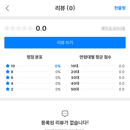
리뷰 (0)
한줄평
0.0
혜택 및 유의사항
리뷰 쓰기
평점 분포
연령대별 평균 점수
10
0%
10대
0.0
8
0%
20대
0.0
6
0%
30대
0.0
4
0%
40대
0.0
2
0%
50대
0.0
등록된 리뷰가 없습니다!