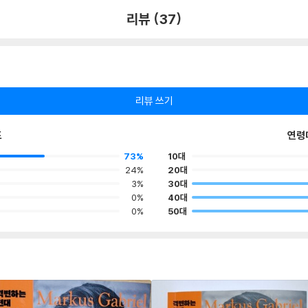
리뷰 (37)
리뷰 쓰기
포
연령
73%
10대
24%
20대
3%
30대
0%
40대
0%
50대