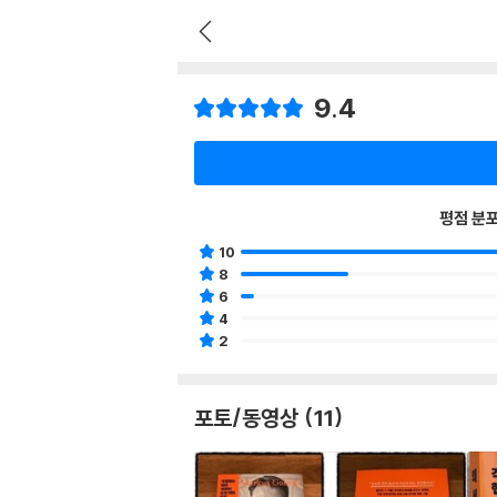
9.4
평점 분
10
8
6
4
2
포토/동영상 (11)