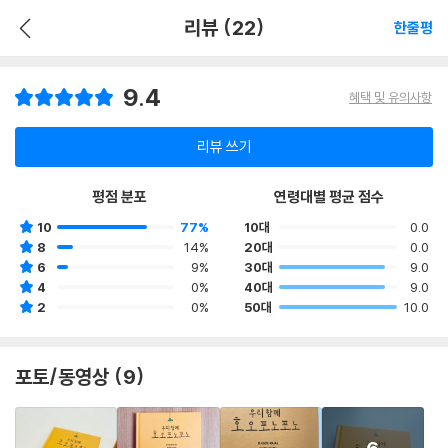
리뷰 (22)
한줄평
9.4
혜택 및 유의사항
리뷰 쓰기
평점 분포
연령대별 평균 점수
10
77%
10대
0.0
8
14%
20대
0.0
6
9%
30대
9.0
4
0%
40대
9.0
2
0%
50대
10.0
포토/동영상 (9)