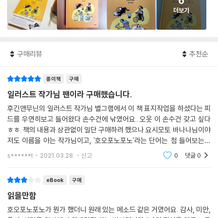
6
더보기
구매리뷰
추천순
종이책
구매
일러스트 작가님 팬이라 구매했습니다.
후긴앤무닌의 일러스트 작가님 별그램에서 이 책 표지작업을 하셨다는 피
드를 우연히보고 들어왔다 손수건에 낚였어요.. 오옷 이 손수건 갖고 싶다
ㅎㅎ. 책의 내용과 상관없이 일단 구매하려 했으나 요시모토 바나나님이야
저도 이름을 아는 작가님이고, '호오포노포노'라는 단어는 첨 들어보는데
'내면의 아이' 뭐 이런 표현이 언뜻 보이네요., 궁금하네요 함 읽어보려구요
s******t
2021.03.28.
신고
0
댓글
0
~
eBook
구매
읽을만함
호오포노포노가 뭔가 했더니 원래 있는 메소드 같은 거였어요. 감사, 미안,