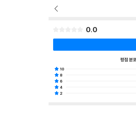
0.0
평점 분
10
8
6
4
2