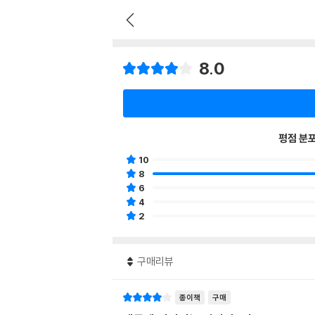
8.0
평점 분
10
8
6
4
2
구매리뷰
종이책
구매