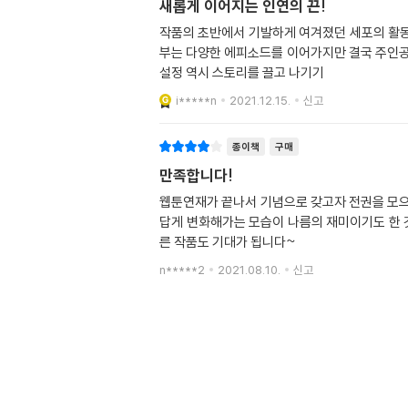
새롭게 이어지는 인연의 끈!
작품의 초반에서 기발하게 여겨졌던 세포의 활동
부는 다양한 에피소드를 이어가지만 결국 주인공
설정 역시 스토리를 끌고 나기기
i*****n
2021.12.15.
신고
종이책
구매
만족합니다!
웹툰연재가 끝나서 기념으로 갖고자 전권을 모으
답게 변화해가는 모습이 나름의 재미이기도 한 
른 작품도 기대가 됩니다~
n*****2
2021.08.10.
신고