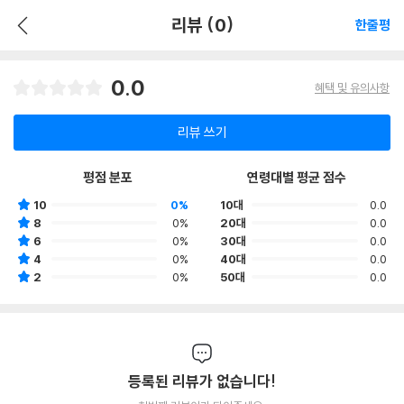
리뷰 (0)
한줄평
0.0
혜택 및 유의사항
리뷰 쓰기
평점 분포
연령대별 평균 점수
10
0%
10대
0.0
8
0%
20대
0.0
6
0%
30대
0.0
4
0%
40대
0.0
2
0%
50대
0.0
등록된 리뷰가 없습니다!