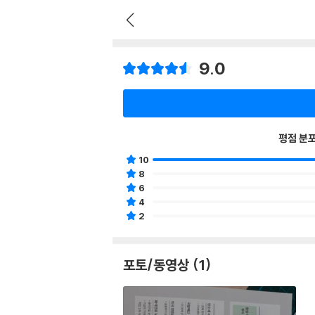
9.0
평점 분
10
8
6
4
2
포토/동영상 (1)