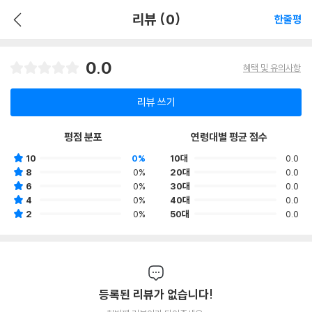
리뷰 (0)
한줄평
0.0
혜택 및 유의사항
리뷰 쓰기
평점 분포
연령대별 평균 점수
10
0%
10대
0.0
8
0%
20대
0.0
6
0%
30대
0.0
4
0%
40대
0.0
2
0%
50대
0.0
등록된 리뷰가 없습니다!