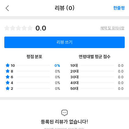
리뷰 (0)
한줄평
0.0
혜택 및 유의사항
리뷰 쓰기
평점 분포
연령대별 평균 점수
10
0%
10대
0.0
8
0%
20대
0.0
6
0%
30대
0.0
4
0%
40대
0.0
2
0%
50대
0.0
등록된 리뷰가 없습니다!