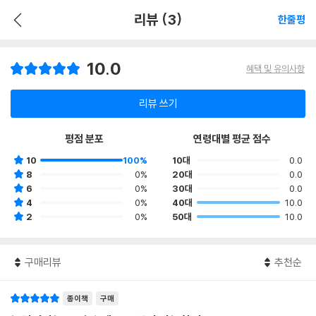
리뷰 (3)
한줄평
10.0
혜택 및 유의사항
리뷰 쓰기
평점 분포
연령대별 평균 점수
10
100%
10대
0.0
8
0%
20대
0.0
6
0%
30대
0.0
4
0%
40대
10.0
2
0%
50대
10.0
구매리뷰
추천순
종이책
구매