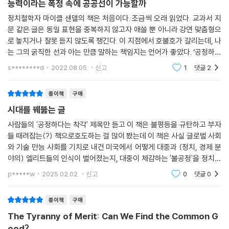
능력이라는 폭정 속에 공공선이 가능할까
정치철학자 마이클 샌델의 책은 처음이다. 조금씩 오래 읽었다. 교과서 지
문 같은 글은 동일 표현을 중복하지 않고자 애쓸 뿐 아니라 강연 맞춤형으
로 놓치거나 잘못 듣지 않도록 챙긴다. 이 지점에서 호불호가 갈리는데, 나
는 그의 굵직한 선과 아는 만큼 말하는 책임지는 언어가 좋았다. ‘공정하다
는 착각’을 두 번 읽은 독서 파트너는 나와 달랐다. ‘정의란 무엇인가’도 읽
s********d
2022.08.05.
신고
1
댓글
2
은 그
종이책
구매
시대를 꿰뚫는 글
사람들의 '공정하다는 착각' 제목만 듣고 이 책은 불평등을 규탄하고 부자
들 때려잡는(?) 책으로호도하는 걸 많이 봤는데 이 책은 사실 글로벌 사회
와 기술 만능 사회를 기치로 내건 미국에서 어떻게 대중과 (정치, 경제 분
야의) 엘리트들의 인식이 벌어졌는지, 대중이 체감하는 '불공정'을 정치인
들이 얼마나 둔감한지, 그리고 그것이 얼마나 위험한지 누누이 설명한
p*****w
2025.02.02.
신고
0
댓글
0
다. 트럼프를 두 번
종이책
구매
The Tyranny of Merit: Can We Find the Common G
ood?