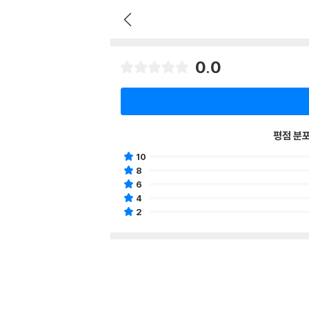
0.0
평점 분
10
8
6
4
2