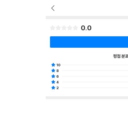
0.0
평점 분
10
8
6
4
2