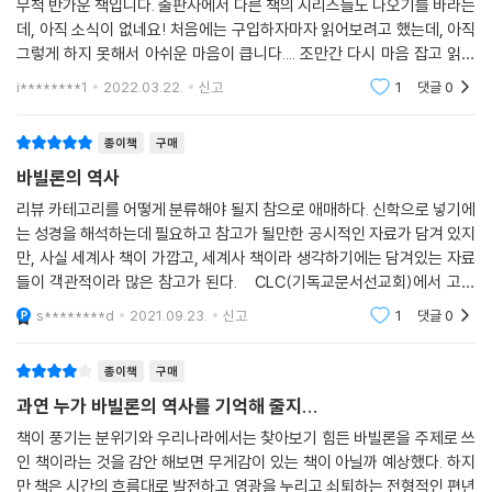
무척 반가운 책입니다. 출판사에서 다른 책의 시리즈들도 나오기를 바라는
데, 아직 소식이 없네요! 처음에는 구입하자마자 읽어보려고 했는데, 아직
그렇게 하지 못해서 아쉬운 마음이 큽니다.... 조만간 다시 마음 잡고 읽어
보려고 합니다... 하지만 이런 흔치 않은 주제가 깊이 있게 다루어 지는 책
i********1
2022.03.22.
신고
1
댓글
0
이 나와서 참
종이책
구매
바빌론의 역사
리뷰 카테고리를 어떻게 분류해야 될지 참으로 애매하다. 신학으로 넣기에
는 성경을 해석하는데 필요하고 참고가 될만한 공시적인 자료가 담겨 있지
만, 사실 세계사 책이 가깝고, 세계사 책이라 생각하기에는 담겨있는 자료
들이 객관적이라 많은 참고가 된다. CLC(기독교문서선교회)에서 고대
근동시리즈로 비슷한 표지와 비슷한 내용 배경 시대를 다루는 책들이 출판
s********d
2021.09.23.
신고
1
댓글
0
되고 있는데 그
종이책
구매
과연 누가 바빌론의 역사를 기억해 줄지...
책이 풍기는 분위기와 우리나라에서는 찾아보기 힘든 바빌론을 주제로 쓰
인 책이라는 것을 감안 해보면 무게감이 있는 책이 아닐까 예상했다. 하지
만 책은 시간의 흐름대로 발전하고 영광을 누리고 쇠퇴하는 전형적인 편년