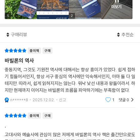
11
더보기
5
2
구매리뷰
추천순
종이책
구매
바빌론의 역사
중동지역, 그것도 기원전 역사에 대해서는 항상 흥미가 있었다. 쉽게 접하
기 힘들어서인지, 항상 서구 중심의 역사에만 익숙해서인지, 아마 둘 다 일
테지만. 따라서, 쉽게 읽혀지지는 않는다. 워낙 낯선 내용과 왕들이라서. 하
지만 현재까지 이어지는 바빌론의 흐름을 파악하기에는 부족함이 없다.
n******8
2025.12.02.
신고
1
댓글
0
종이책
구매
.
고대사와 예술사에 관심이 많은 저에게 바빌론의 역사 책은 출간만으로도