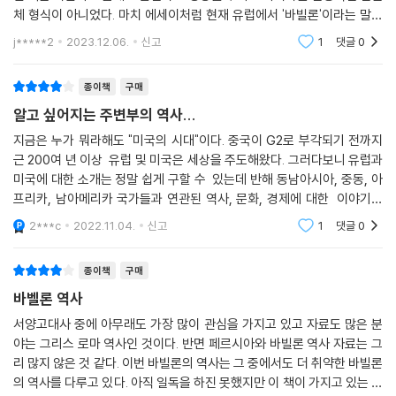
체 형식이 아니었다. 마치 에세이처럼 현재 유럽에서 '바빌론'이라는 말이
갖는 이미지와 바빌론의 유물들이 현재까지 어떻게 만들어지고 사라지고
j*****2
2023.12.06.
신고
1
댓글
0
다시 복원되었는
종이책
구매
알고 싶어지는 주변부의 역사...
지금은 누가 뭐라해도 "미국의 시대"이다. 중국이 G2로 부각되기 전까지
근 200여 년 이상 유럽 및 미국은 세상을 주도해왔다. 그러다보니 유럽과
미국에 대한 소개는 정말 쉽게 구할 수 있는데 반해 동남아시아, 중동, 아
프리카, 남아메리카 국가들과 연관된 역사, 문화, 경제에 대한 이야기는
찾기도 어려울 뿐만 아니라 그 정확성도 의심받기에 충분하다. 그나마 같
2***c
2022.11.04.
신고
1
댓글
0
은 동아시아
종이책
구매
바벨론 역사
서양고대사 중에 아무래도 가장 많이 관심을 가지고 있고 자료도 많은 분
야는 그리스 로마 역사인 것이다. 반면 페르시아와 바빌론 역사 자료는 그
리 많지 않은 것 같다. 이번 바빌론의 역사는 그 중에서도 더 취약한 바빌론
의 역사를 다루고 있다. 아직 일독을 하진 못했지만 이 책이 가지고 있는 장