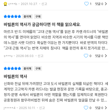
점은 한 눈에 살펴 볼 수가 있었다. 홀연히 사라진 4천년의 역사를 지닌 문
c***b
2021.10.27.
신고
1
댓글
0
명도시를 관
종이책
구매
바빌론의 역사가 궁금하다면 이 책을 읽으세요.
마르크 반 드 미에룹의 "고대 근동 역사"를 읽은 후 카렌 라드너의 "바빌론
의 역사"를 연이어 읽었다. 비슷한 지역과 비슷한 시기의 역사를 다룬 책인
데 느낌은 사뭇 다르다. 확실한 이유는 한 가지뿐이다. 바로 번역의 차이다.
"고대 근동 역사"는 번역 자체의 참사다. 책을 완전히 휴지 쪼가리로 만들
어버렸다. "바빌론의 역사"는 저자의 문장도 뛰어나지만 번역도 수준급이
s***u
2026.06.03.
신고
0
댓글
0
다. 읽는데
종이책
구매
바빌론의 역사
신화와 전설 뒤에 가려졌던 고대 도시 바빌론의 실체를 되살린 책이다. 세
계적인 고고학자 카렌 라드너는 발굴 현장과 문헌 기록을 바탕으로, 종교·
정치·문명 속에서 바빌론이 어떤 역할을 했는지를 입체적으로 복원한다.
공중정원과 함무라비법전 뒤에 숨은 진짜 바빌론의 얼굴을 만날 수 있는,
국내 최초의 본격 바빌론 문명사다.
j*****4
2025.10.11.
신고
0
댓글
0