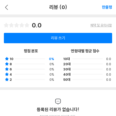
리뷰 (0)
한줄평
0.0
혜택 및 유의사항
리뷰 쓰기
평점 분포
연령대별 평균 점수
10
0%
10대
0.0
8
0%
20대
0.0
6
0%
30대
0.0
4
0%
40대
0.0
2
0%
50대
0.0
등록된 리뷰가 없습니다!