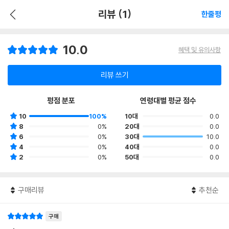
리뷰 (1)
한줄평
10.0
혜택 및 유의사항
리뷰 쓰기
평점 분포
연령대별 평균 점수
10
100%
10대
0.0
8
0%
20대
0.0
6
0%
30대
10.0
4
0%
40대
0.0
2
0%
50대
0.0
구매리뷰
추천순
구매