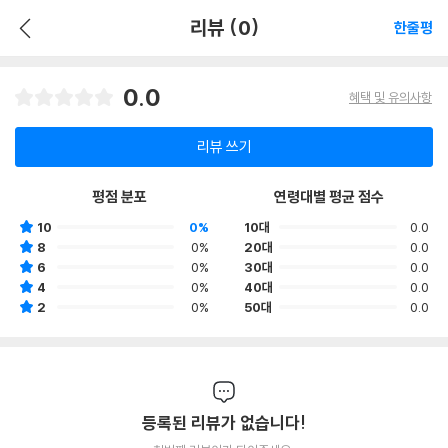
리뷰 (0)
한줄평
0.0
혜택 및 유의사항
리뷰 쓰기
평점 분포
연령대별 평균 점수
10
0%
10대
0.0
8
0%
20대
0.0
6
0%
30대
0.0
4
0%
40대
0.0
2
0%
50대
0.0
등록된 리뷰가 없습니다!