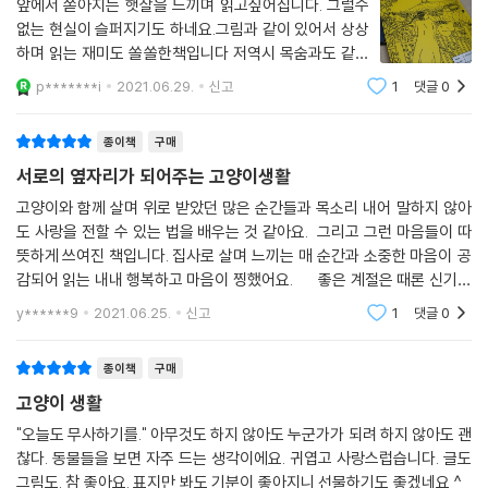
앞에서 쏟아지는 햇살을 느끼며 읽고싶어집니다. 그럴수
없는 현실이 슬퍼지기도 하네요.그림과 같이 있어서 상상
하며 읽는 재미도 쏠쏠한책입니다 저역시 목숨과도 같이
제아이를 사랑하는데 그마음 표현 제대로 하고있는지도
p*******i
2021.06.29.
신고
1
댓글
0
다시한번 되새겨보게됩니다. 오늘부터라도 아이와 함께
하는 일상 일기라도 써봐야겠어요.이토록 진실된
종이책
구매
서로의 옆자리가 되어주는 고양이생활
고양이와 함께 살며 위로 받았던 많은 순간들과 목소리 내어 말하지 않아
도 사랑을 전할 수 있는 법을 배우는 것 같아요. 그리고 그런 마음들이 따
뜻하게 쓰여진 책입니다. 집사로 살며 느끼는 매 순간과 소중한 마음이 공
감되어 읽는 내내 행복하고 마음이 찡했어요. 좋은 계절은 때론 신기하
게도 마음의 무게를 가볍게 해주기도 한다. 어떤 고민도 "뭐 이렇게
y******9
2021.06.25.
신고
1
댓글
0
종이책
구매
고양이 생활
"오늘도 무사하기를." 아무것도 하지 않아도 누군가가 되려 하지 않아도 괜
찮다. 동물들을 보면 자주 드는 생각이에요. 귀엽고 사랑스럽습니다. 글도
그림도. 참 좋아요. 표지만 봐도 기분이 좋아지니 선물하기도 좋겠네요 ^_