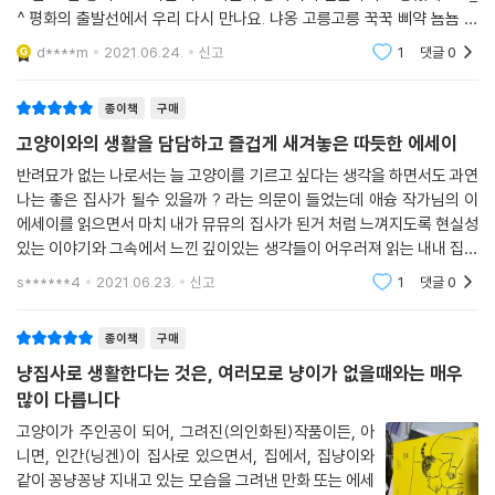
^ 평화의 출발선에서 우리 다시 만나요. 냐옹 고릉고릉 꾹꾹 삐약 뇸뇸 야
아옹 찹찹 고양이는 야옹 빼고 강아지는 멍멍 빼고 모든 소리를 다 내는
d****m
2021.06.24.
신고
1
댓글
0
듯 합니
종이책
구매
고양이와의 생활을 담담하고 즐겁게 새겨놓은 따듯한 에세이
반려묘가 없는 나로서는 늘 고양이를 기르고 싶다는 생각을 하면서도 과연
나는 좋은 집사가 될수 있을까 ? 라는 의문이 들었는데 애슝 작가님의 이
에세이를 읽으면서 마치 내가 뮤뮤의 집사가 된거 처럼 느껴지도록 현실성
있는 이야기와 그속에서 느낀 깊이있는 생각들이 어우러져 읽는 내내 집중
할수 있었다작가님이 혼자 생활하면서 고양이에게 의지하는 모습뮤뮤의
s******4
2021.06.23.
신고
1
댓글
0
작은 귀여운 행
종이책
구매
냥집사로 생활한다는 것은, 여러모로 냥이가 없을때와는 매우
많이 다릅니다
고양이가 주인공이 되어, 그려진(의인화된)작품이든, 아
니면, 인간(닝겐)이 집사로 있으면서, 집에서, 집냥이와
같이 꽁냥꽁냥 지내고 있는 모습을 그려낸 만화 또는 에세