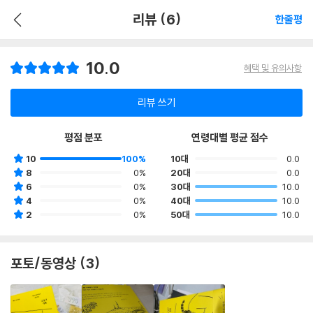
리뷰 (6)
한줄평
10.0
혜택 및 유의사항
리뷰 쓰기
평점 분포
연령대별 평균 점수
10
100%
10대
0.0
8
0%
20대
0.0
6
0%
30대
10.0
4
0%
40대
10.0
2
0%
50대
10.0
포토/동영상 (3)