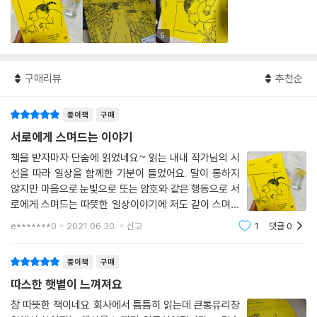
5
구매리뷰
추천순
종이책
구매
서로에게 스며드는 이야기
책을 받자마자 단숨에 읽었네요~ 읽는 내내 작가님의 시
선을 따라 일상을 함께한 기분이 들었어요. 말이 통하지
않지만 마음으로 눈빛으로 또는 암호와 같은 행동으로 서
로에게 스며드는 따뜻한 일상이야기에 저도 같이 스며들
었네요~ "뮤뮤와 나는 서로서로 길러냈다.그렇게 서로에
e*******0
2021.06.30.
신고
1
댓글
0
게 꼭 맞는 퍼즐이 되어주기까지 단숨에 닿았던 건 아니
다. 고양이는 아주 천천히 느리게 내게로 왔다.
종이책
구매
따스한 햇볕이 느껴져요
참 따뜻한 책이네요 회사에서 틈틈히 읽는데 큰통유리창