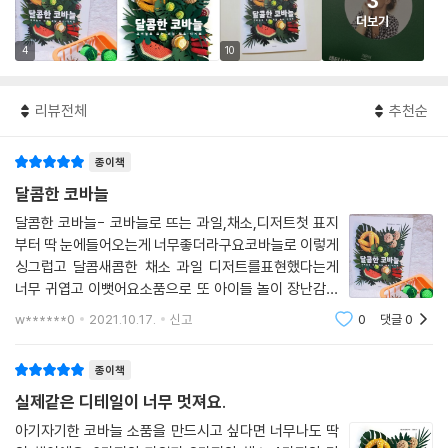
3
더보기
4
10
리뷰전체
추천순
종이책
달콤한 코바늘
달콤한 코바늘- 코바늘로 뜨는 과일,채소,디저트첫 표지
부터 딱 눈에들어오는게 너무좋더라구요코바늘로 이렇게
싱그럽고 달콤새콤한 채소 과일 디저트를표현했다는게
너무 귀엽고 이뻣어요소품으로 또 아이들 놀이 장난감으
로도 딱이겠다싶은짤떡같은 책같아요차례를 넘기면 처음
w******0
2021.10.17.
신고
0
댓글
0
으로 초보분들 보시기좋게기초부분 사슬뜨기부터 튜토리
얼이나오구요초금중급고급으로 작품마다 별표로 구
종이책
실제같은 디테일이 너무 멋져요.
아기자기한 코바늘 소품을 만드시고 싶다면 너무나도 딱