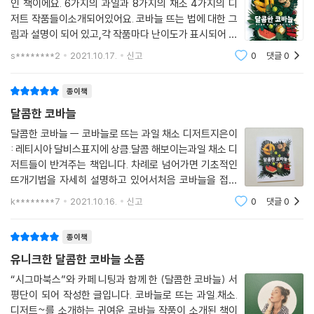
인 책이에요. 6가지의 과일과 8가지의 채소 4가지의 디
저트 작품들이소개되어있어요. 코바늘 뜨는 법에 대한 그
림과 설명이 되어 있고,각 작품마다 난이도가 표시되어 있
어 차근차근 따라해보실 수 있어요. 만들다가 헷갈리는 부
s********2
2021.10.17.
신고
0
댓글
0
분은 사진과 설명이 되어 있어보시면서 만들수 있답니다.
작가님의 열정이 느껴지는 각 작품마다의 디
종이책
달콤한 코바늘
달콤한 코바늘 ㅡ 코바늘로 뜨는 과일 채소 디저트지은이
: 레티시아 달비스표지에 상큼.달콤 해보이는과일 채소 디
저트들이 반겨주는 책입니다. 차례로 넘어가면 기초적인
뜨개기법을 자세히 설명하고 있어서처음 코바늘을 접하
시는 분들도 따라하기 쉽게 되어있어초보자도 어렵지않
k********7
2021.10.16.
신고
0
댓글
0
게 책에 수록된 작품을 뜰 수 있어요!작품마다 별로 난이
도가 표시되어있어 뜨기전에 참고할 수 있고작
종이책
유니크한 달콤한 코바늘 소품
“시그마북스”와 카페 니팅과 함께 한 (달콤한 코바늘) 서
평단이 되어 작성한 글입니다. 코바늘로 뜨는 과일.채소.
디저트~를 소개하는 귀여운 코바늘 작품이 소개된 책이