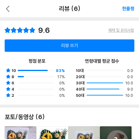
리뷰 (6)
한줄평
9.6
혜택 및 유의사항
리뷰 쓰기
평점 분포
연령대별 평균 점수
10
83%
10대
0.0
8
17%
20대
0.0
6
0%
30대
10.0
4
0%
40대
9.0
2
0%
50대
10.0
포토/동영상 (6)