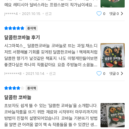
예요 레티시아 달비스라는 프랑스분이 작가님이세요 왠
지~프랑스 감성이 담겨있을거 같아 기대가 되네요^^ 책
j*****4
2021.10.15.
신고
0
댓글
0
의 앞부분은 뜨개기법에 대한 설명이 있는데요 완전 코
바늘을 접해본적이 없다만 아니면 쉽게
종이책
달콤한코바늘 후기
시그마북스_ 달콤한코바늘 코바늘로 뜨는 과일.채소.디
저트 서평해볼 기회를 갖게된 달콤한코바늘 ! 책제목처럼
달콤한 향기가 날것같은 책표지. 나도 이렇게만들어보면
좋겠다싶은 하나의 작품같아요. 요즘 주방놀이 소꿉놀이
에 푹빠져있는 딸이 저보다도 책을 더 반겼어요. 저자는
l*******8
2021.10.14.
신고
0
댓글
0
프랑스에서 디자이너로 활동하고계신 레티시아 달비스예
요. 뜨개말고도 여러가지 하
종이책
달콤한 코바늘
초보자도 쉽게 뜰 수 있는 '달콤한 코바늘'을 소개합니다.
코바늘작품을 뜨기 위한 재료와 시작부터 마무리까지의
방법이 친절히 설명되어있습니다. 코바늘 기본뜨기 방법
을 알면 큰 어려움 없이 책 속 작품들을 뜰 수 있겠단 생각