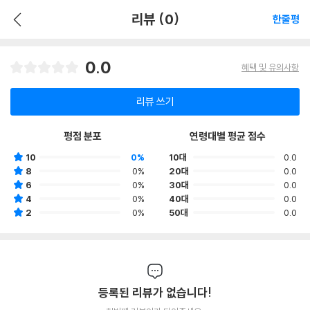
리뷰 (0)
한줄평
0.0
혜택 및 유의사항
리뷰 쓰기
평점 분포
연령대별 평균 점수
10
0%
10대
0.0
8
0%
20대
0.0
6
0%
30대
0.0
4
0%
40대
0.0
2
0%
50대
0.0
등록된 리뷰가 없습니다!