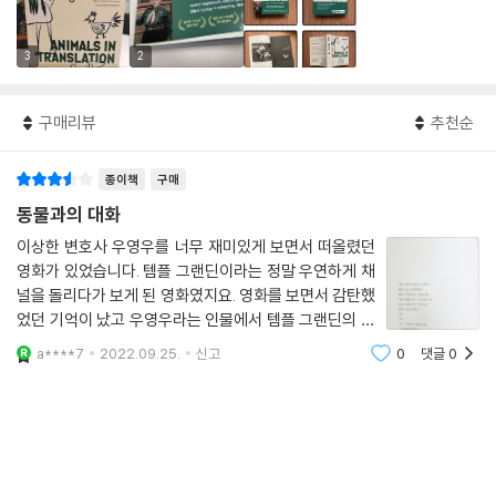
3
2
구매리뷰
추천순
종이책
구매
동물과의 대화
이상한 변호사 우영우를 너무 재미있게 보면서 떠올렸던
영화가 있었습니다. 템플 그랜딘이라는 정말 우연하게 채
널을 돌리다가 보게 된 영화였지요. 영화를 보면서 감탄했
었던 기억이 났고 우영우라는 인물에서 템플 그랜딘의 모
습을 조금씩 엿보기도 했었습니다. 그러던 중 템플 그랜딘
a****7
2022.09.25.
신고
0
댓글
0
의 저서가 있다는 걸 보고 말 그대로 질렀습니다(솔직히
책 가격이 착하지는 않았습니다...ㅜㅜ