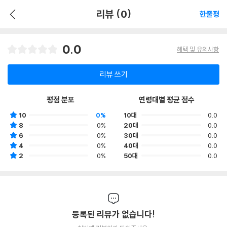
리뷰 (0)
한줄평
0.0
혜택 및 유의사항
리뷰 쓰기
평점 분포
연령대별 평균 점수
10
0%
10대
0.0
8
0%
20대
0.0
6
0%
30대
0.0
4
0%
40대
0.0
2
0%
50대
0.0
등록된 리뷰가 없습니다!