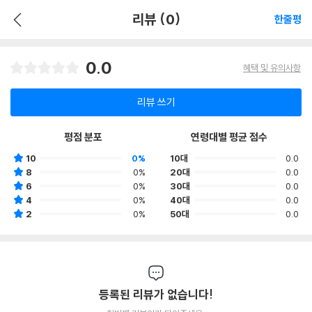
리뷰 (0)
한줄평
0.0
혜택 및 유의사항
리뷰 쓰기
평점 분포
연령대별 평균 점수
10
0%
10대
0.0
8
0%
20대
0.0
6
0%
30대
0.0
4
0%
40대
0.0
2
0%
50대
0.0
등록된 리뷰가 없습니다!