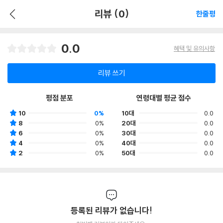
리뷰 (0)
한줄평
0.0
혜택 및 유의사항
리뷰 쓰기
평점 분포
연령대별 평균 점수
10
0%
10대
0.0
8
0%
20대
0.0
6
0%
30대
0.0
4
0%
40대
0.0
2
0%
50대
0.0
등록된 리뷰가 없습니다!