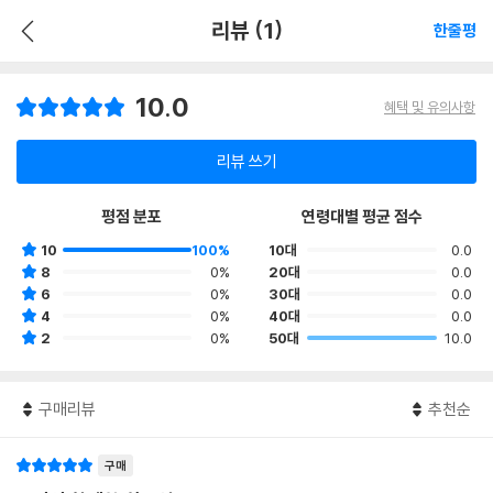
리뷰 (1)
한줄평
10.0
혜택 및 유의사항
리뷰 쓰기
평점 분포
연령대별 평균 점수
10
100%
10대
0.0
8
0%
20대
0.0
6
0%
30대
0.0
4
0%
40대
0.0
2
0%
50대
10.0
구매리뷰
추천순
구매