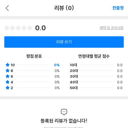
리뷰 (0)
한줄평
0.0
혜택 및 유의사항
리뷰 쓰기
평점 분포
연령대별 평균 점수
10
0%
10대
0.0
8
0%
20대
0.0
6
0%
30대
0.0
4
0%
40대
0.0
2
0%
50대
0.0
등록된 리뷰가 없습니다!