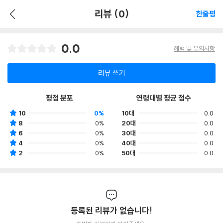
리뷰 (0)
한줄평
0.0
혜택 및 유의사항
리뷰 쓰기
평점 분포
연령대별 평균 점수
10
0%
10대
0.0
8
0%
20대
0.0
6
0%
30대
0.0
4
0%
40대
0.0
2
0%
50대
0.0
등록된 리뷰가 없습니다!