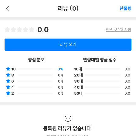
리뷰 (0)
한줄평
0.0
혜택 및 유의사항
리뷰 쓰기
평점 분포
연령대별 평균 점수
10
0%
10대
0.0
8
0%
20대
0.0
6
0%
30대
0.0
4
0%
40대
0.0
2
0%
50대
0.0
등록된 리뷰가 없습니다!