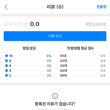
리뷰 (0)
한줄평
0.0
혜택 및 유의사항
리뷰 쓰기
평점 분포
연령대별 평균 점수
10
0%
10대
0.0
8
0%
20대
0.0
6
0%
30대
0.0
4
0%
40대
0.0
2
0%
50대
0.0
등록된 리뷰가 없습니다!