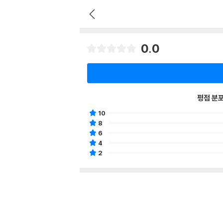
0.0
평점 분
10
8
6
4
2