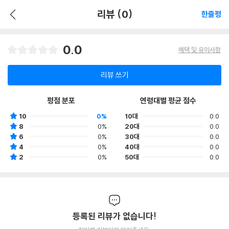
리뷰 (0)
한줄평
0.0
혜택 및 유의사항
리뷰 쓰기
평점 분포
연령대별 평균 점수
10
0%
10대
0.0
8
0%
20대
0.0
6
0%
30대
0.0
4
0%
40대
0.0
2
0%
50대
0.0
등록된 리뷰가 없습니다!