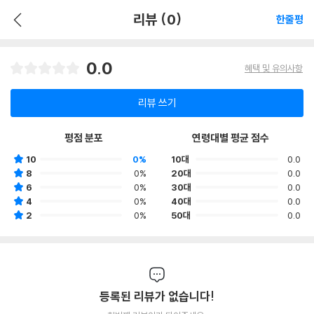
리뷰 (0)
한줄평
0.0
혜택 및 유의사항
리뷰 쓰기
평점 분포
연령대별 평균 점수
10
0%
10대
0.0
8
0%
20대
0.0
6
0%
30대
0.0
4
0%
40대
0.0
2
0%
50대
0.0
등록된 리뷰가 없습니다!