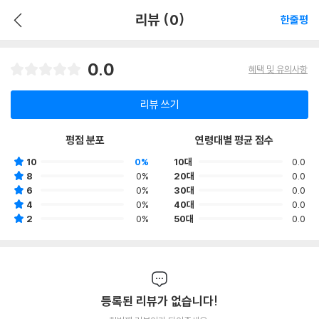
리뷰 (0)
한줄평
0.0
혜택 및 유의사항
리뷰 쓰기
평점 분포
연령대별 평균 점수
10
0%
10대
0.0
8
0%
20대
0.0
6
0%
30대
0.0
4
0%
40대
0.0
2
0%
50대
0.0
등록된 리뷰가 없습니다!