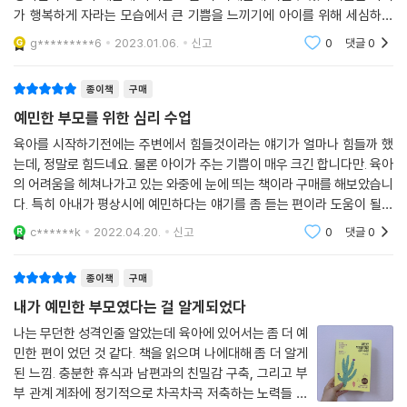
가 행복하게 자라는 모습에서 큰 기쁨을 느끼기에 아이를 위해 세심하게
계획한다 때로 삶이 어두워보일지라도 긍정적인 요소들에 주위를 기울이
g*********6
2023.01.06.
신고
0
댓글
0
려고
종이책
구매
예민한 부모를 위한 심리 수업
육아를 시작하기전에는 주변에서 힘들것이라는 얘기가 얼마나 힘들까 했
는데, 정말로 힘드네요. 물론 아이가 주는 기쁨이 매우 크긴 합니다만. 육아
의 어려움을 헤쳐나가고 있는 와중에 눈에 띄는 책이라 구매를 해보았습니
다. 특히 아내가 평상시에 예민하다는 얘기를 좀 듣는 편이라 도움이 될까
싶어서요. 선물 겸 보여주었는데, 본인이 처한 상황하고 많이 닮아있다고
c******k
2022.04.20.
신고
0
댓글
0
하네요. 여러
종이책
구매
내가 예민한 부모였다는 걸 알게되었다
나는 무던한 성격인줄 알았는데 육아에 있어서는 좀 더 예
민한 편이 었던 것 같다. 책을 읽으며 나에대해 좀 더 알게
된 느낌. 충분한 휴식과 남편과의 친밀감 구축, 그리고 부
부 관계 계좌에 정기적으로 차곡차곡 저축하는 노력들 필