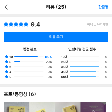
리뷰 (25)
한줄평
9.4
혜택 및 유의사항
리뷰 쓰기
평점 분포
연령대별 평균 점수
10
80%
10대
0.0
8
20%
20대
0.0
6
0%
30대
10.0
4
0%
40대
9.0
2
0%
50대
9.0
포토/동영상 (6)