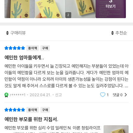
3
더보기
2
구매리뷰
추천순
종이책
구매
예민한 엄마들에게..
예민한 아이들을 키우면서 늘 긴장되고 예민해지는 부분들이 있었는데 아
이들의 예민함을 다르게 보는 눈을 길러줍니다. 게다가 예민한 엄마의 예
민함이 약점이 아니라 오히려 아이의 생존가능성을 높이는 강점이 된다는
것도 알게 해 주어서 스스로를 다르게 볼 수 있는 눈도 길러주었답니다. 다
양한 이해와 위로, 격려 외에도 어떻게 예민함을 다룰 것인지에 대한 정보
r******1
2022.04.21.
신고
1
댓글
0
들을 전해주는 책
종이책
구매
예민한 부모를 위한 지침서.
예민한 부모를 위한 심리 수업 일레인 N. 아론 청림라이프