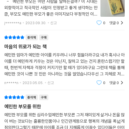
- 예민한 부모는 어떤 사람을 말하는걸까? 이 시대는
외향적이고 적극적인 사람이 인정받고 좋게 생각하는 만
큼, 부모도 예민한 부모가 좋은 이미지보다 부정적인 이미
지를 많이 갖고 있는 듯 하다. 다행히도 이 책에서는 강점
j*******a
2023.09.30.
신고
0
댓글
0
보다 약점이 많은 것처럼 보이는 예민한 부모들의 핵심 특
성을 설명하며 좋은 부
종이책
구매
마음의 위로가 되는 책
예민한 엄마가 예민한 아이를 키우려니 너무 힘들더라구요 내가 혹시나 아
이를 더 예민하게 키우는 것은 아닌지, 잘하고 있는 건지 혼란스럽기만 할
때, 한번씩 자책과 걱정이 커지기만 할 때가 있더라구요 그런데 책을 통해
예민한 것이 나쁜 것 만은 아니라는 것을 알았습니다우선 그 자체로 저에
게는 큰 위안이 되었습니다 이 책을 다 읽고 작가가 쓴 다른 책 '까다롭고
n*****n
2023.05.05.
신고
0
댓글
0
예민한 내 아
종이책
구매
예민한 부모를 위한
예민한 부모를 위한 심리수업예민한 부모른 그저 재미있게 살거나 돈을 많
이 버는 것보다는 훌륭한인품이나 인간관계등으로 행복의 개념을 폭넖게
정의한다그렇기 때문에 아이를 조금 더 지혜롭게 이끌수 있다이들은 아이