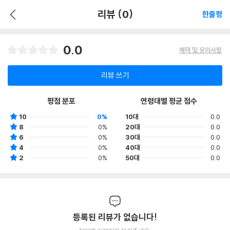
리뷰 (0)
한줄평
0.0
혜택 및 유의사항
리뷰 쓰기
평점 분포
연령대별 평균 점수
10
0%
10대
0.0
8
0%
20대
0.0
6
0%
30대
0.0
4
0%
40대
0.0
2
0%
50대
0.0
등록된 리뷰가 없습니다!