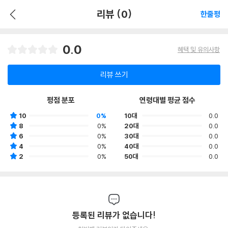
리뷰 (0)
한줄평
0.0
혜택 및 유의사항
리뷰 쓰기
평점 분포
연령대별 평균 점수
10
0%
10대
0.0
8
0%
20대
0.0
6
0%
30대
0.0
4
0%
40대
0.0
2
0%
50대
0.0
등록된 리뷰가 없습니다!