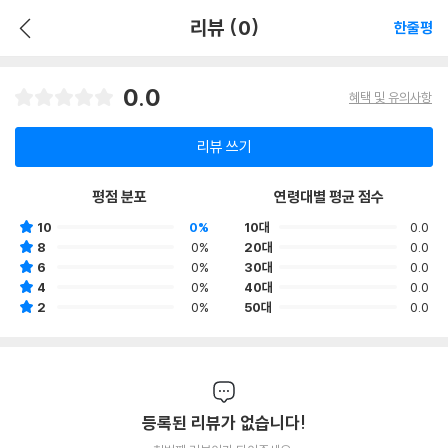
리뷰 (0)
한줄평
0.0
혜택 및 유의사항
리뷰 쓰기
평점 분포
연령대별 평균 점수
10
0%
10대
0.0
8
0%
20대
0.0
6
0%
30대
0.0
4
0%
40대
0.0
2
0%
50대
0.0
등록된 리뷰가 없습니다!