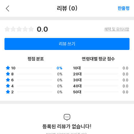
리뷰 (0)
한줄평
0.0
혜택 및 유의사항
리뷰 쓰기
평점 분포
연령대별 평균 점수
10
0%
10대
0.0
8
0%
20대
0.0
6
0%
30대
0.0
4
0%
40대
0.0
2
0%
50대
0.0
등록된 리뷰가 없습니다!