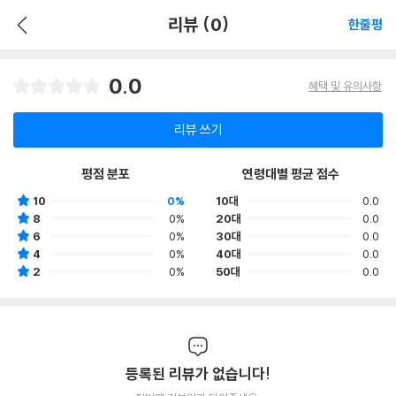
리뷰 (0)
한줄평
0.0
혜택 및 유의사항
리뷰 쓰기
평점 분포
연령대별 평균 점수
10
0%
10대
0.0
8
0%
20대
0.0
6
0%
30대
0.0
4
0%
40대
0.0
2
0%
50대
0.0
등록된 리뷰가 없습니다!