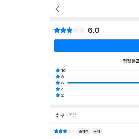
6.0
평점 분
10
8
6
4
2
구매리뷰
종이책
구매