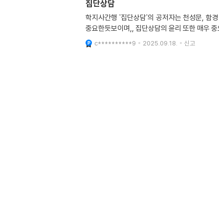
집단상담
학지사간행 '집단상담'의 공저자는 천성문, 함
중요한듯보이며,, 집단상담의 윤리 또한 매우 중
c**********9
2025.09.18.
신고