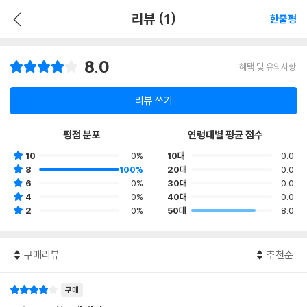
리뷰 (1)
한줄평
8.0
혜택 및 유의사항
리뷰 쓰기
평점 분포
연령대별 평균 점수
10
0%
10대
0.0
8
100%
20대
0.0
6
0%
30대
0.0
4
0%
40대
0.0
2
0%
50대
8.0
구매리뷰
추천순
구매