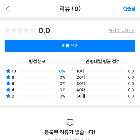
리뷰 (0)
한줄평
0.0
혜택 및 유의사항
리뷰 쓰기
평점 분포
연령대별 평균 점수
10
0%
10대
0.0
8
0%
20대
0.0
6
0%
30대
0.0
4
0%
40대
0.0
2
0%
50대
0.0
등록된 리뷰가 없습니다!