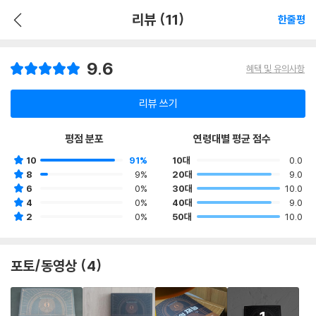
리뷰 (11)
한줄평
9.6
혜택 및 유의사항
리뷰 쓰기
평점 분포
연령대별 평균 점수
10
91%
10대
0.0
8
9%
20대
9.0
6
0%
30대
10.0
4
0%
40대
9.0
2
0%
50대
10.0
포토/동영상 (4)