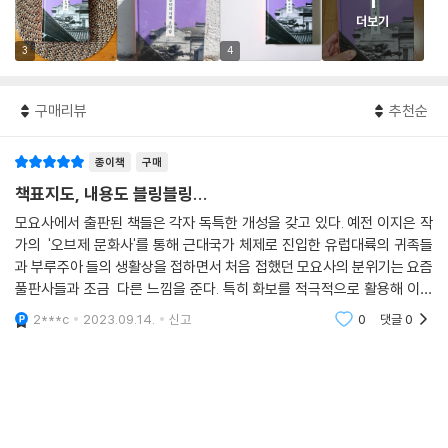
1
더보기
3
4
구매리뷰
추천순
종이책
구매
책표지도, 내용도 블링블링...
모요사에서 출판된 책들은 각자 독특한 개성을 갖고 있다. 예전 이지은 작
가의 '오브제 문화사'를 통해 근대국가 체제로 진입한 유럽대륙의 귀족들
과 부루주아 들의 생활상을 접하면서 처음 접했던 모요사의 분위기는 요즘
풀판사들과 조금 다른 느낌을 준다. 특히 화보를 적극적으로 활용해 이해
도를 높여주는 과정이 좋다. 이번 저서는 집에 대한 고찰이다. 저자는 건
2***c
2023.09.14.
신고
0
댓글
0
축사