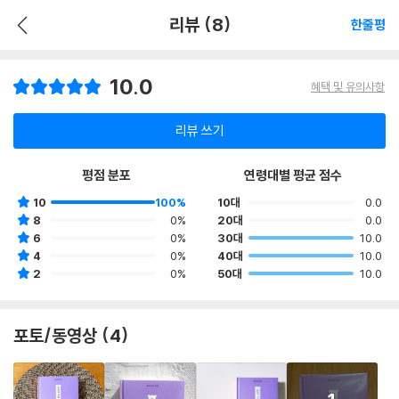
리뷰 (8)
한줄평
10.0
혜택 및 유의사항
리뷰 쓰기
평점 분포
연령대별 평균 점수
10
100%
10대
0.0
8
0%
20대
0.0
6
0%
30대
10.0
4
0%
40대
10.0
2
0%
50대
10.0
포토/동영상 (4)