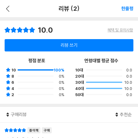
리뷰 (2)
한줄평
10.0
혜택 및 유의사항
리뷰 쓰기
평점 분포
연령대별 평균 점수
10
100%
10대
0.0
8
0%
20대
0.0
6
0%
30대
10.0
4
0%
40대
10.0
2
0%
50대
0.0
구매리뷰
추천순
종이책
구매