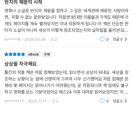
반지의 제왕의 시작
영화나 소설로 반지의 제왕을 접하고 그 깊은 세계관에 매료된 사람이라
면, 피할 수 없는 끝판왕입니다. 처음엔 방대한 이름들과 가계도 때문에 가
계도 페이지를 계속 펼쳐보지만 이내 적응하게 됩니다.이 책은 단순한 판
타지 소설이 아니라 세상이 어떻게 창조되었는지와 실마릴을 둘러싼 요정
들과 인간들의 비극적인 서사를 다룹니다. 이 이야기로 시작해서 영화의
m*****8
2026.03.28.
신고
0
댓글
0
세계관이 모두 연결
eBook
구매
상상을 자극해요.
톨킨의 작품 책은 처음 접해보았는데, 읽으면서 상상이 되네요. 세상을 창
조하는 상황이 눈 앞에 선명하게 그려져 너무 신기했어요.처음 접해본 문
체라 몇 페이지는 읽어나가기 어려웠는데, 곧 적응되니까 책 임에도 불구
하고 영화를 보는 기분이었어요.예스24 이북 대여로 읽어보았지만, 이 책
은 실물로 소장해 아이들에게도 읽히고 싶은 책이네요.왜 톨킨 톨킨 했는
d*******7
2022.11.17.
신고
0
댓글
0
지, 한 사람이 문학