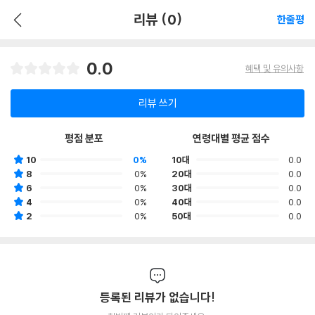
리뷰 (0)
한줄평
0.0
혜택 및 유의사항
리뷰 쓰기
평점 분포
연령대별 평균 점수
10
0%
10대
0.0
8
0%
20대
0.0
6
0%
30대
0.0
4
0%
40대
0.0
2
0%
50대
0.0
등록된 리뷰가 없습니다!