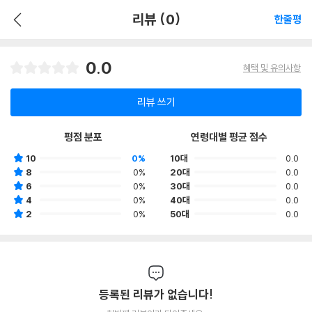
리뷰 (0)
한줄평
0.0
혜택 및 유의사항
리뷰 쓰기
평점 분포
연령대별 평균 점수
10
0%
10대
0.0
8
0%
20대
0.0
6
0%
30대
0.0
4
0%
40대
0.0
2
0%
50대
0.0
등록된 리뷰가 없습니다!