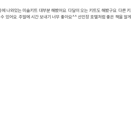
익했고 특히 아이가 이쑤씨개 꽂는걸