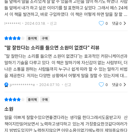
들 앞에서 말을 조리있게 잘 할 수 있을까 고민을 많이 하기도 하였다. 사람
들 앞에서 내가 하고 싶은 이야기를 잘 표현하고 싶었다. 그래서 예스 24에
서 이 책을 발견하고, 바로 구입하였다. 이 책은 어떻게 하면 말을 잘 할 수
있게 되는지에 대한 노하우를 알려준다. 말을 잘하기 위해서는 발성법을
l*******l
2024.03.18.
신고
0
댓글
0
바꿔야 한
종이책
구매
"말 잘한다는 소리를 들으면 소원이 없겠다" 리뷰
"말 잘한다는 소리를 들으면 소원이 없겠다"는 효과적인 커뮤니케이션과
말하기 기술을 다루고 있다. 이 책은 말하기에 자신감이 없는 사람부터, 더
나은 소통을 원하는 사람들까지 누구나 쉽게 따라 할 수 있는 말하기 비법
을 제공한다. 저자는 다양한 상황에서 어떻게 말을 잘할 수 있는지에 대한
구체적인 방법과 팁을 제시하고 있다.
p**********e
2024.07.10.
신고
0
댓글
0
종이책
구매
소원
말을 이쁘게 잘할수있으면좋겠다라는 생각을 한다그래서도움받고자 산
책이지만읽어보면서 노력하고생각하고 있는게 가장중요한것같다여러가
지 방법도있지만 노력하지않으면 아무소용이없기에노력이 제일중요하다