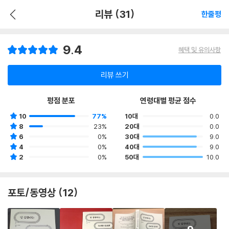
리뷰 (31)
한줄평
9.4
혜택 및 유의사항
리뷰 쓰기
평점 분포
연령대별 평균 점수
10
77%
10대
0.0
8
23%
20대
0.0
6
0%
30대
9.0
4
0%
40대
9.0
2
0%
50대
10.0
포토/동영상 (12)