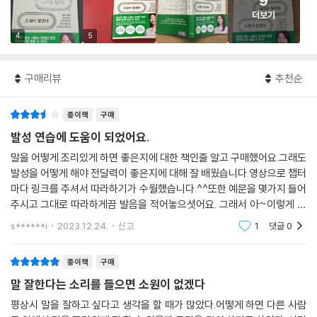
9
더보기
4
5
구매리뷰
추천순
종이책
구매
발성 연습에 도움이 되었어요.
말을 어떻게 조리있게 하면 좋은지에 대한 책인줄 알고 구매했어요.그래도
발성을 어떻게 해야 전달력이 좋은지에 대해 잘 배웠습니다.영상으로 챕터
마다 링크를 주셔서 따라하기가 수월했습니다.^^또한 예문을 몇가지 들어
주시고 그대로 따라하게끔 발음을 적어놓으셧어요. 그래서 아~이렇게 발
음하면 또박또박 발음이 되는구나. 몰랏던 부분에 대해서 지식을 얻으니
s******i
2023.12.24.
신고
1
댓글
0
좋았습니다~~
종이책
구매
말 잘한다는 소리를 들으면 소원이 없겠다
평상시 말을 잘하고 싶다고 생각을 할 때가 많았다.어떻게 하면 다른 사람