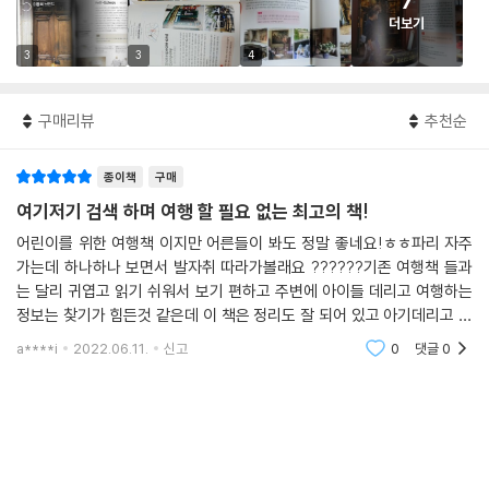
7
더보기
3
3
4
구매리뷰
추천순
종이책
구매
여기저기 검색 하며 여행 할 필요 없는 최고의 책!
어린이를 위한 여행책 이지만 어른들이 봐도 정말 좋네요!ㅎㅎ파리 자주
가는데 하나하나 보면서 발자취 따라가볼래요 ??????기존 여행책 들과
는 달리 귀엽고 읽기 쉬워서 보기 편하고 주변에 아이들 데리고 여행하는
정보는 찾기가 힘든것 같은데 이 책은 정리도 잘 되어 있고 아기데리고 여
행가는 친구들에게 소개해주고 싶은 책!!아가들도 너무나 러블리 ????ㅡ
a****i
2022.06.11.
신고
0
댓글
0