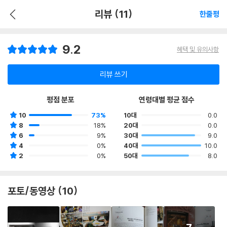
리뷰 (11)
한줄평
9.2
혜택 및 유의사항
리뷰 쓰기
평점 분포
연령대별 평균 점수
10
73%
10대
0.0
8
18%
20대
0.0
6
9%
30대
9.0
4
0%
40대
10.0
2
0%
50대
8.0
포토/동영상 (10)