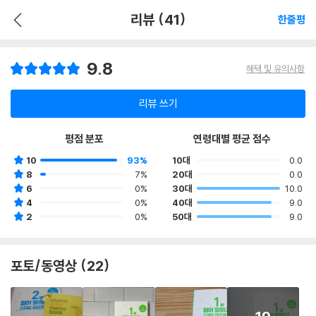
리뷰 (41)
한줄평
9.8
혜택 및 유의사항
리뷰 쓰기
평점 분포
연령대별 평균 점수
10
93%
10대
0.0
8
7%
20대
0.0
6
0%
30대
10.0
4
0%
40대
9.0
2
0%
50대
9.0
포토/동영상 (22)