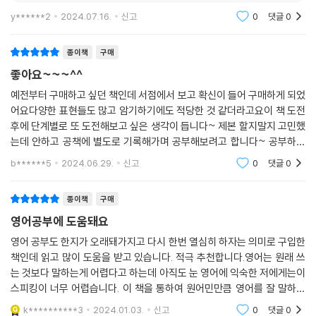
y******2
2024.07.16.
신고
0
댓글
0
종이책
구매
좋아요~~~^^
예전부터 구매하고 싶던 책인데 서점에서 보고 확신이 들어 구매하게 되었
어요다양한 표현들도 많고 암기하기에도 적당한 것 같더라고요이 책 도전
후에 단계별로 또 도전해보고 싶은 생각이 듭니다~ 제본 할지말지 고민했
는데 안하고 공책에 별도로 기록해가며 공부해보려고 합니다~ 공부하시
는 모든 분들 화이팅이요
b******5
2024.06.29.
신고
0
댓글
0
종이책
구매
영어공부에 도움돼요
영어 공부도 한지가 오래돼가지고 다시 한번 열심히 하자는 의미로 구입한
책인데 읽고 많이 도움을 받고 있습니다. 적극 추천합니다.영어는 원래 쓰
는 것보다 말하는게 어렵다고 하는데 아직도 눈 영어에 익숙한 저에게는이
스피킹이 너무 어렵습니다. 이 책을 통하여 원어민만큼 영어를 잘 말하고
싶습니다. 그래서 여행 갔을 때 꼭 써보고 싶습니다.항상 영어를 말할때는
k**********3
2024.01.03.
신고
0
댓글
0