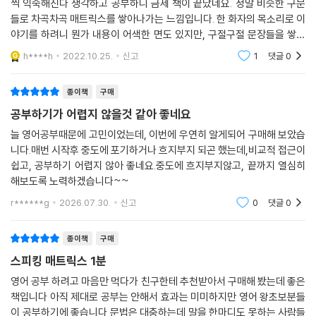
씩 익숙해진다 생각하고 공부하니 금세 책이 끝났네요. 정말 비슷한 구문
들로 차곡차곡 매트릭스를 쌓아나가는 느낌입니다. 한 화자의 목소리로 이
야기를 하려니 뭔가 내용이 어색한 면도 있지만, 구절구절 문장들을 쌓아
가는게 우선이니 크게 거슬리지 않습니다. 복습파트가 중간중간 있어서 되
h****h
2022.10.25.
신고
1
댓글
0
돌아보며 정리하기
종이책
구매
공부하기가 어렵지 않을것 같아 좋네요
늘 영어공부때문에 고민이었는데, 이번에 우연히 알게되어 구매해 보았습
니다.매번 시작후 중도에 포기하거나 흐지부지 되곤 했는데,비교적 접근이
쉽고, 공부하기 어렵지 않아 좋네요.중도에 흐지부지않고, 끝까지 열심히
해보도록 노력하겠습니다~~
r******g
2026.07.30.
신고
0
댓글
0
종이책
구매
스피킹 매트릭스 1분
영어 공부 하려고 마음만 먹다가 친구한테 추천받아서 구매해 봤는데 좋은
책입니다 아직 제대로 공부는 안해서 효과는 미미하지만 영어 왕초보분들
이 공부하기에 좋습니다 문법은 대충하는데 말을 한마디도 못하는 사람들