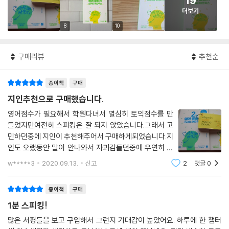
19
더보기
8
10
구매리뷰
추천순
종이책
구매
지인추천으로 구매했습니다.
영어점수가 필요해서 학원다녀서 열심히 토익점수를 만
들었지만여전히 스피킹은 잘 되지 않았습니다.그래서 고
민하던중에 지인이 추천해주어서 구매하게되었습니다.지
인도 오랬동안 말이 안나와서 자괴감들던중에 우연히 알
게 되었다면서 추천해주었습니다.저는 어느정도 영어점
w*****3
2020.09.13.
신고
2
댓글
0
수가 되지만 전혀 써먹지 못합니다.제가 봐도 공부 제대로
안하고 당장의 시험에 급급해서 영어를 공부했던
종이책
구매
1분 스피킹!
많은 서평들을 보고 구입해서 그런지 기대감이 높았어요. 하루에 한 챕터